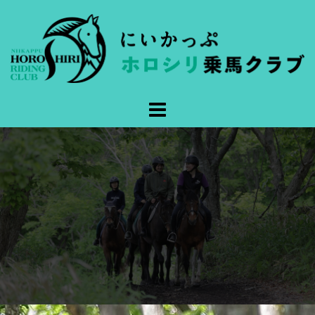
コ
ン
テ
ン
ツ
へ
ス
キ
ッ
プ