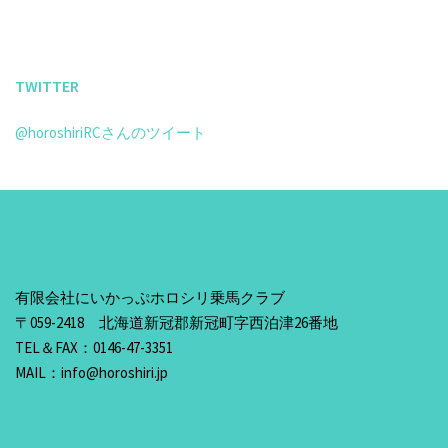
TWITTER
@horoshiriRCさんのツイート
有限会社にいかっぷホロシリ乗馬クラブ
〒059-2418 北海道新冠郡新冠町字西泊津26番地
TEL＆FAX：0146-47-3351
MAIL：info@horoshiri.jp