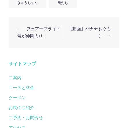
きゅうちゃん
馬たち
投
⟵
フェアープライド
【動画】バナナもぐも
稿
号が仲間入り！
ぐ
⟶
ナ
ビ
ゲ
サイトマップ
ー
ご案内
シ
ョ
コースと料金
ン
クーポン
お馬のご紹介
ご予約・お問合せ
アクセス