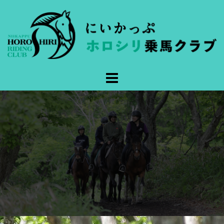
コ
ン
テ
ン
ツ
へ
ス
キ
ッ
プ